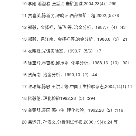
10 李刚,潘淑春,张哲玮.岩矿测试,2004,23(4)：295
11 贾喜英,陈新民,许晓洁.西部探矿工程,2002,(5):78
12 郑毅，金择祥，陈飞 等. 冶金分析，1987,7（4）:43
13 郑毅，吕江南，金择祥等.冶金分析，1988,8（5）:21
14 衣晓峰.光谱实验室，1990,7（5/6）:17
15 徐宝玲,林杏彬,邱承娟. 化学分析，1988,16（10）:921
16 贺荫南. 冶金分析，1990,10（2）:44
17 许珺辉,陈敏,王洪玮等.中国卫生检验杂志,2004,14(1):11
18 陆毅伦. 理化检验1992,28（5）:294
19 龚楚舒,袁园,郭小伟. 理化检验，1992,28（2）:116
20 吕运开, 孙汉文.分析测试学报,2000,19(4): 24 等