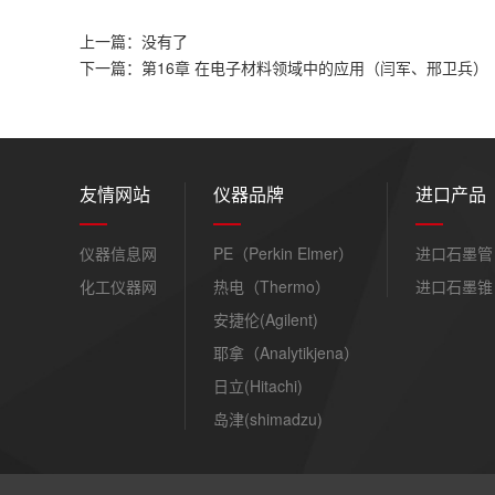
上一篇：没有了
下一篇：第16章 在电子材料领域中的应用（闫军、邢卫兵）
友情网站
仪器品牌
进口产品
仪器信息网
PE（Perkin Elmer）
进口石墨管
化工仪器网
热电（Thermo）
进口石墨锥
安捷伦(Agilent)
耶拿（Analytikjena）
日立(Hitachi)
岛津(shimadzu)