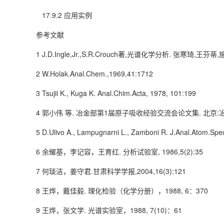
17.9.2 应用实例
参考文献
1 J.D.Ingle,Jr.,S.R.Crouch著,光谱化学分析. 张寒琦,
2 W.Holak.Anal.Chem.,1969,41:1712
3 Tsujii K., Kuga K. Anal.Chim.Acta, 1978, 101:199
4 郭小伟 等. 冶金部第1届原子吸收经验交流会论文集. 北京:冶金
5 D.Ulivo A., Lampugnarni L., Zamboni R. J.Anal.Atom.Spe
6 余耀基，李记容，王育红. 分析试验室, 1986,5(2):35
7 何琰洁，姜守君.甘肃科学学报,2004,16(3):121
8 王烨，戴佳毅. 理化检验（化学分册），1988, 6：370
9 王烨，张文学. 光谱实验室，1988, 7(10)：61