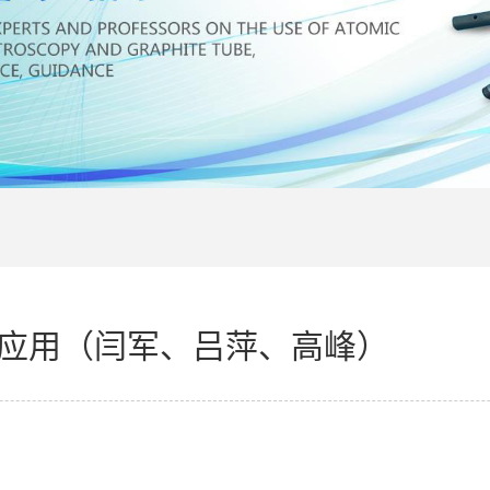
的应用（闫军、吕萍、高峰）