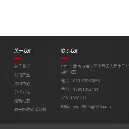
关于我们
联系我们
关于我们
地址：北京市海淀区小西天志强南园1
楼803室
公司产品
电话：010-62233866
资料中心
手机：13691352434
分析方法
13811398101
最新动态
邮箱：yydn2004@163.com
原子吸收光谱分析