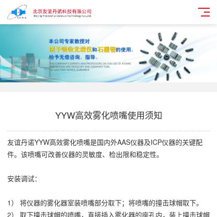
YYW高效雾化喷嘴使用须知
友谊丹诺YYW高效雾化喷嘴是国内外AAS仪器及ICP仪器的关键配
件。该喷嘴可改善仪器的灵敏度、检出限和稳定性。
安装调试：
1） 将仪器的雾化器室装喷嘴部分取下；将喷嘴的撞击球帽取下。
2） 取下撞击球帽的喷嘴，直接插入雾化器的座孔内，装上撞击球帽