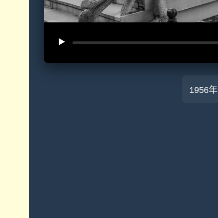
▶️
195