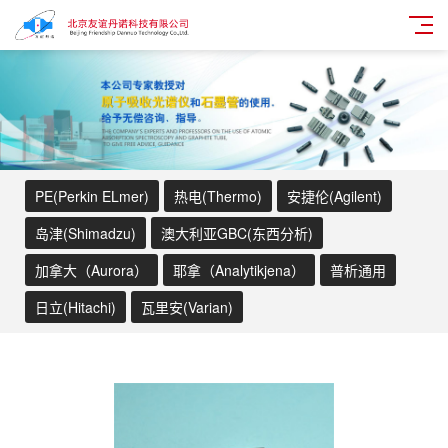
PE(Perkin ELmer)
热电(Thermo)
安捷伦(Agilent)
岛津(Shimadzu)
澳大利亚GBC(东西分析)
加拿大（Aurora）
耶拿（Analytikjena）
普析通用
日立(Hitachi)
瓦里安(Varian)