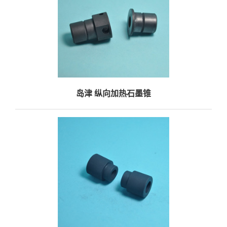
岛津 纵向加热石墨锥