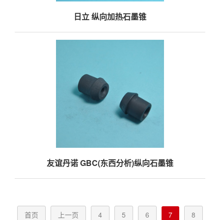
日立 纵向加热石墨锥
友谊丹诺 GBC(东西分析)纵向石墨锥
首页
上一页
4
5
6
7
8