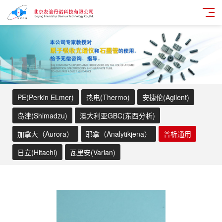
PE(Perkin ELmer)
热电(Thermo)
安捷伦(Agilent)
岛津(Shimadzu)
澳大利亚GBC(东西分析)
加拿大（Aurora）
耶拿（Analytikjena）
普析通用
日立(Hitachi)
瓦里安(Varian)