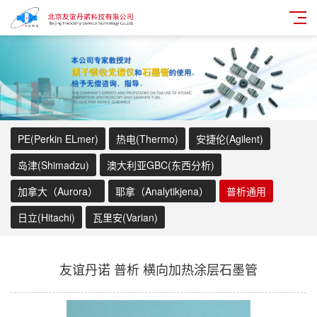
PE(Perkin ELmer)
热电(Thermo)
安捷伦(Agilent)
岛津(Shimadzu)
澳大利亚GBC(东西分析)
加拿大（Aurora）
耶拿（Analytikjena）
普析通用
日立(Hitachi)
瓦里安(Varian)
友谊丹诺 普析 横向加热涂层石墨管