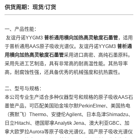
供货周期：现货/订货
一、产品性能：
友谊丹诺YYGM3
普析通用横向加热高灵敏度石墨管
，适用
于普析通用AAS原子吸收光谱仪。友谊丹诺YYGM3
普析通
用横向加热高灵敏度石墨管
采用进口高密、高纯石墨原料。
采用先进工艺制造，具有非常高的耐高温性能。其热导率
高，耐腐蚀性强，还具备优秀的机械强度和抗热震性。
二、型号与规格：
本公司专业生产适合多种仪器型号和规格的原子吸收AAS石
墨管产品，可匹配美国珀金埃尔默PerkinElmer、美国热电
（赛默飞）Thermo、安捷伦Agilent、日本岛津Shimadzu、
日立Hitachi、德国耶拿Analytik Jena、澳大利亚GBC、加
拿大欧罗拉Aurora等原子吸收光谱仪。国产原子吸收光谱仪