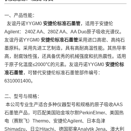
一、产品性能：
友谊丹诺YYGM0
安捷伦标准石墨管
，适用于安捷伦
Agilent： 240Z AA、280Z AA、AA Duo原子吸收光谱仪。
友谊丹诺YYGM0
安捷伦标准石墨管
采用进口高密、高纯石
墨原料。采用先进工艺制造，具有高耐高温性能。其热导率
高，耐腐蚀性强，还具备优秀的机械强度和抗热震性。适用
于原子化温度≤2000℃的元素。友谊丹诺YYGM0
安捷伦标
准石墨管
，可替代安捷伦标准石墨管部件编号：
6310001400。
二、型号与规格：
本公司专业生产适合多种仪器型号和规格的原子吸收AAS
石墨管产品，可匹配美国珀金埃尔默PerkinElmer、美国热
电（赛默飞）Thermo、安捷伦Agilent、日本岛津
Shimadzu、日立Hitachi、德国耶拿Analytik Jena、澳大利