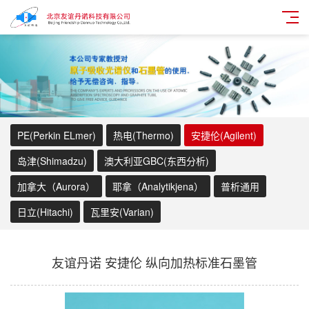
PE(Perkin ELmer)
热电(Thermo)
安捷伦(Agilent)
岛津(Shimadzu)
澳大利亚GBC(东西分析)
加拿大（Aurora）
耶拿（Analytikjena）
普析通用
日立(Hitachi)
瓦里安(Varian)
友谊丹诺 安捷伦 纵向加热标准石墨管