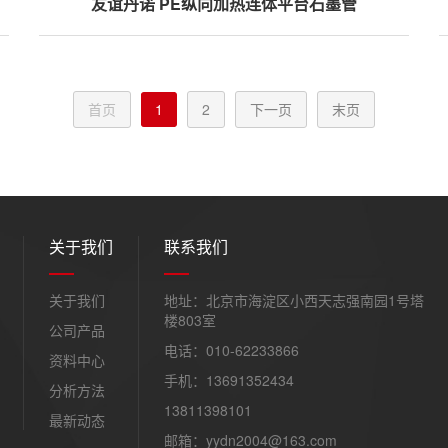
友谊丹诺 PE纵向加热连体平台石墨管
首页
1
2
下一页
末页
关于我们
联系我们
关于我们
地址：北京市海淀区小西天志强南园1号塔
楼803室
公司产品
电话：010-62233866
资料中心
手机：13691352434
分析方法
13811398101
最新动态
邮箱：yydn2004@163.com