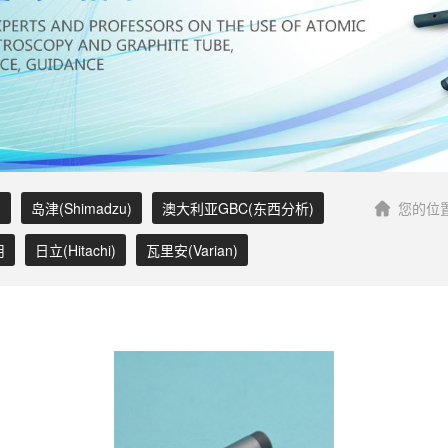
)
岛津(Shimadzu)
澳大利亚GBC(东西分析)
您的位
用
日立(Hitachi)
瓦里安(Varian)