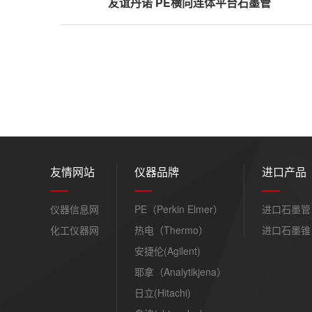
友谊丹诺 PE横向连体平台石墨管
友情网站
仪器品牌
进口产品
仪器信息网
PE（Perkin Elmer）
进口石墨管
化工仪器网
热电（Thermo）
进口石墨锥
安捷伦(Agilent)
耶拿（Analytikjena）
日立(Hitachi)