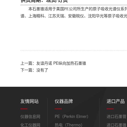
供货周期：现货/订货
本石墨锥适用于美国PE公司所生产的原子吸收光谱仪系列
谱、上海精科、江苏天瑞、安徽皖仪、沈阳华光等原子吸收
上一篇：友谊丹诺 PE纵向加热石墨锥
下一篇：没有了
友情网站
仪器品牌
进口产品
仪器信息网
PE（Perkin Elmer）
进口石墨管
化工仪器网
热电（Thermo）
进口石墨锥