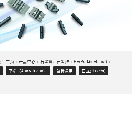
置：
主页
>
产品中心
>
石墨管、石墨锥
>
PE(Perkin ELmer)
>
耶拿（Analytikjena）
普析通用
日立(Hitachi)